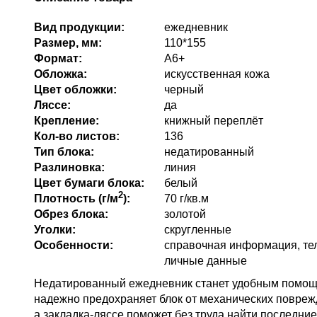
Вид продукции:
ежедневник
Размер, мм:
110*155
Формат:
А6+
Обложка:
искусственная кожа
Цвет обложки:
черный
Ляссе:
да
Крепление:
книжный переплёт
Кол-во листов:
136
Тип блока:
недатированный
Разлиновка:
линия
Цвет бумаги блока:
белый
2
Плотность (г/м
):
70 г/кв.м
Обрез блока:
золотой
Уголки:
скругленные
Особенности:
справочная информация, те
личные данные
Недатированный ежедневник станет удобным помощн
надежно предохраняет блок от механических поврежд
а закладка-ляссе поможет без труда найти последние