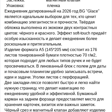
Застежка:
магнитный клапан
Упаковка:
пленка
Ежедневник датированный на 2026 год BG "Glace"
является идеальным выбором для тех, кто ценит
комбинацию элегантности и прочности. Твёрдая
обложка выполнена из экокожи двух контрастных
цветов: чёрного и красного. Эффект soft-touch придаёт
особую изысканность и делает ежедневник более
роскошным и притягательным.
Изделие формата А5 (145*205 мм) состоит из 176
листов тонированной бумаги плотностью 70 г/м2,
которая подходит для любых типов ручек и не будет
просвечиваться. В линованный блок с полем для даты
и почасовым планингом удобно записывать встречи,
идеи и задачи. Уголки листов с перфорацией.
Две закладки-ляссе позволят быстро и легко найти
нужную страницу, что делает навигацию по
ежедневнику удобной и эффективной. Бумажный
карман на заднем форзаце предоставляет место для
хранения карточек, визиток или важных заметок.
Чёрный срез и магнитный клапан добавляют изделию