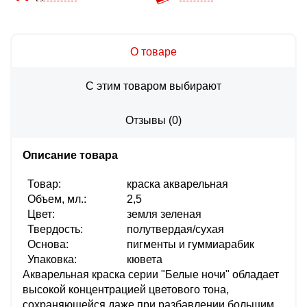
О товаре
С этим товаром выбирают
Отзывы
(
0
)
Описание товара
Товар:
краска акварельная
Объем, мл.:
2,5
Цвет:
земля зеленая
Твердость:
полутвердая/сухая
Основа:
пигменты и гуммиарабик
Упаковка:
кювета
Акварельная краска серии "Белые ночи" обладает
высокой концентрацией цветового тона,
сохраняющейся даже при разбавлении большим