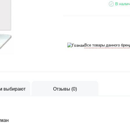
В налич
Все товары данного брен
ом выбирают
Отзывы
(
0
)
тман