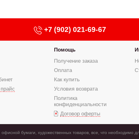
+7 (902) 021-69-67
Помощь
И
Получение заказа
Н
Оплата
С
бинет
Как купить
 прайс
Условия возврата
Политика
конфиденциальности
Договор оферты
 офисной бумаги, художественных товаров, все, что необходимо д