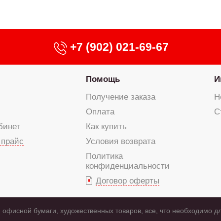
+7 (902) 021-69-67
Помощь
И
Получение заказа
Н
Оплата
С
бинет
Как купить
 прайс
Условия возврата
Политика
конфиденциальности
Договор оферты
 офисной бумаги, художественных товаров, все, что необходимо д