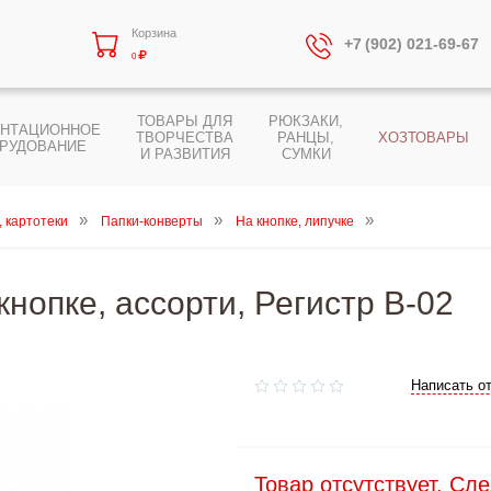
Корзина
+7 (902) 021-69-67
0
ТОВАРЫ ДЛЯ
РЮКЗАКИ,
ЕНТАЦИОННОЕ
ТВОРЧЕСТВА
РАНЦЫ,
ХОЗТОВАРЫ
РУДОВАНИЕ
И РАЗВИТИЯ
СУМКИ
, картотеки
Папки-конверты
На кнопке, липучке
кнопке, ассорти, Регистр B-02
Написать о
Товар отсутствует. Сл