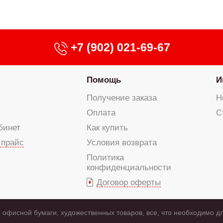
+7 (902) 021-69-67
Помощь
И
Получение заказа
Н
Оплата
С
бинет
Как купить
 прайс
Условия возврата
Политика
конфиденциальности
Договор оферты
 офисной бумаги, художественных товаров, все, что необходимо д