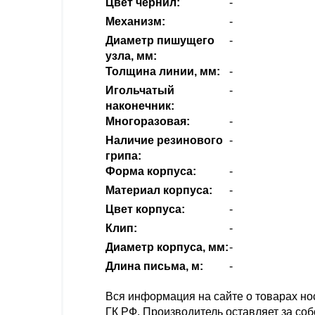
Цвет чернил:
-
Механизм:
-
Диаметр пишущего
-
узла, мм:
Толщина линии, мм:
-
Игольчатый
-
наконечник:
Многоразовая:
-
Наличие резинового
-
грипа:
Форма корпуса:
-
Материал корпуса:
-
Цвет корпуса:
-
Клип:
-
Диаметр корпуса, мм:
-
Длина письма, м:
-
Вся информация на сайте о товарах нос
ГК РФ. Производитель оставляет за соб