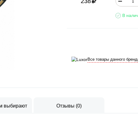
238
В налич
Все товары данного бренд
ом выбирают
Отзывы
(
0
)