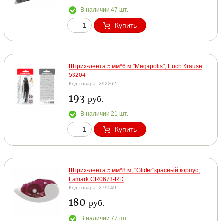
В наличии 47 шт.
Купить
Штрих-лента 5 мм*6 м "Megapolis", Erich Krause
53204
Код товара: 292262
193
руб.
В наличии 21 шт.
Купить
Штрих-лента 5 мм*8 м, "Glider"красный корпус,
Lamark CR0673-RD
Код товара: 279549
180
руб.
В наличии 77 шт.