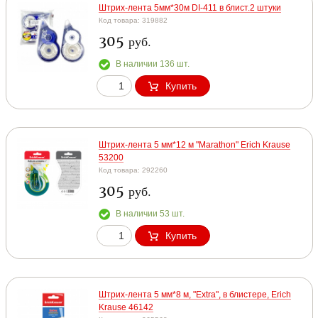
Штрих-лента 5мм*30м DI-411 в блист.2 штуки
Код товара: 319882
305
руб.
В наличии 136 шт.
Купить
Штрих-лента 5 мм*12 м "Marathon" Erich Krause
53200
Код товара: 292260
305
руб.
В наличии 53 шт.
Купить
Штрих-лента 5 мм*8 м, "Extra", в блистере, Erich
Krause 46142