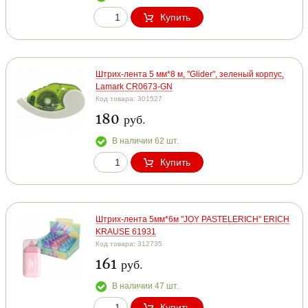
Купить
Штрих-лента 5 мм*8 м, "Glider", зеленый корпус,
Lamark CR0673-GN
Код товара: 301527
180
руб.
В наличии 62 шт.
Купить
Штрих-лента 5мм*6м "JOY PASTELERICH" ERICH
KRAUSE 61931
Код товара: 312735
161
руб.
В наличии 47 шт.
Купить