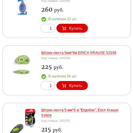
Код товара: 265568
260
руб.
В наличии 33 шт.
Купить
Штрих-лента 5мм*6м ERICH KRAUSE 53196
Код товара: 295539
225
руб.
В наличии 86 шт.
Купить
Штрих-лента 5 мм*8 м "Ergoline", Erich Krause
53604
Код товара: 292255
215
руб.