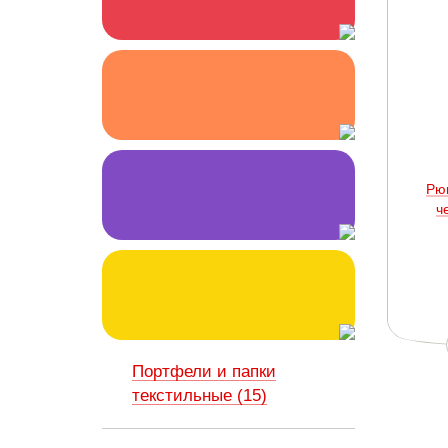
Рю
ч
Портфели и папки
текстильные (15)