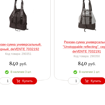
Рюкзак-сумка универсаль
кзак-сумка универсальный,
"Unstoppable reflecting", се
ерный, deVENTE 7032192
deVENTE 7032191
Код товара: 290351
Код товара: 290350
840
840
руб.
руб.
В наличии 3 шт.
В наличии 1 шт.
Купить
Купить